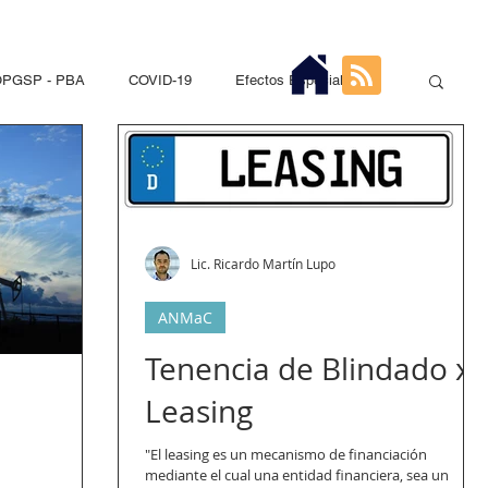
PGSP - PBA
COVID-19
Efectos Especiales
Seguridad Privada
PNA
DGSP - CABA
ios Pirotécnicos
Sustancias Químicas Controladas
Lic. Ricardo Martín Lupo
ANMaC
s
Hidrocarburos
Recap
Entre Ríos
Tenencia de Blindado x
Leasing
"El leasing es un mecanismo de financiación
mediante el cual una entidad financiera, sea un