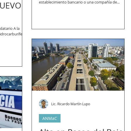
establecimiento bancario o una compañía de...
NUEVO
datario A la
drocarburífera;
Lic. Ricardo Martín Lupo
ANMaC