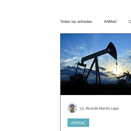
Todas las entradas
ANMaC
O
Explosivos
Mandatarios
Otras Jurisdicciones
Artific
Paseo del Bajo
Hidrocarcuro
Lic. Ricardo Martín Lupo
Propelentes
Gestiones lupo
ANMaC