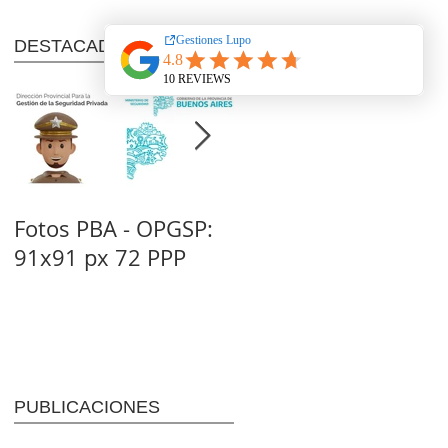
DESTACADOS
Fotos PBA - OPGSP:
Nitrato de Amonio
91x91 px 72 PPP
(NA): Tipo C - 1D
(Dto. 302/83)
PUBLICACIONES