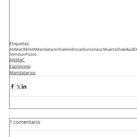
Etiquetas:
ANMaC
RENAR
Mandatario
Shale
Hidrocarburos
Vaca Muerta
Shale&oil
E
StimGun
Pozos
ANMaC
Explosivos
Mandatarios
1 comentario