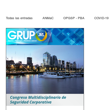
Todas las entradas
ANMaC
OPGSP - PBA
COVID-19
Explosivos
Mandatarios
Seguridad Privada
PN
Otras Jurisdicciones
Artificios Pirotécnicos
Sustanci
Paseo del Bajo
Hidrocarcuros
Hidrocarburos
Re
Propelentes
Gestiones lupo