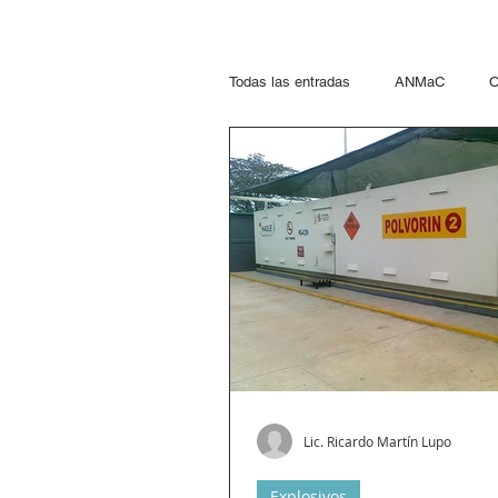
Todas las entradas
ANMaC
O
Explosivos
Mandatarios
Otras Jurisdicciones
Artific
Paseo del Bajo
Hidrocarcuro
Propelentes
Gestiones lupo
Lic. Ricardo Martín Lupo
Explosivos