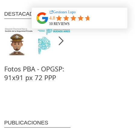
DESTACADOS
Fotos PBA - OPGSP:
Nitrato de Amonio
91x91 px 72 PPP
(NA): Tipo C - 1D
(Dto. 302/83)
PUBLICACIONES