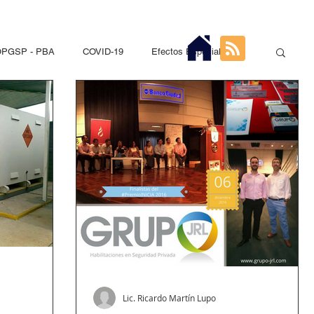
PGSP - PBA
COVID-19
Efectos Especiales
Seguridad Privada
PNA
DGSP - CABA
ios Pirotécnicos
Sustancias Químicas Controladas
s
Hidrocarburos
Recap
Entre Ríos
Lic. Ricardo Martín Lupo