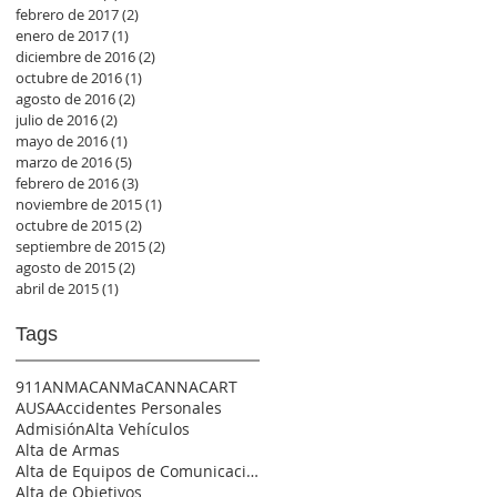
febrero de 2017
(2)
2 entradas
enero de 2017
(1)
1 entrada
diciembre de 2016
(2)
2 entradas
octubre de 2016
(1)
1 entrada
agosto de 2016
(2)
2 entradas
julio de 2016
(2)
2 entradas
mayo de 2016
(1)
1 entrada
marzo de 2016
(5)
5 entradas
febrero de 2016
(3)
3 entradas
noviembre de 2015
(1)
1 entrada
octubre de 2015
(2)
2 entradas
septiembre de 2015
(2)
2 entradas
agosto de 2015
(2)
2 entradas
abril de 2015
(1)
1 entrada
Tags
911
ANMAC
ANMaC
ANNAC
ART
AUSA
Accidentes Personales
Admisión
Alta Vehículos
Alta de Armas
Alta de Equipos de Comunicación
Alta de Objetivos