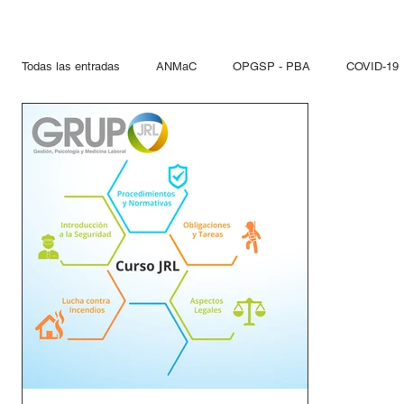
Todas las entradas
ANMaC
OPGSP - PBA
COVID-19
Explosivos
Mandatarios
Seguridad Privada
PN
Otras Jurisdicciones
Artificios Pirotécnicos
Sustanci
Paseo del Bajo
Hidrocarcuros
Hidrocarburos
Re
Propelentes
Gestiones lupo