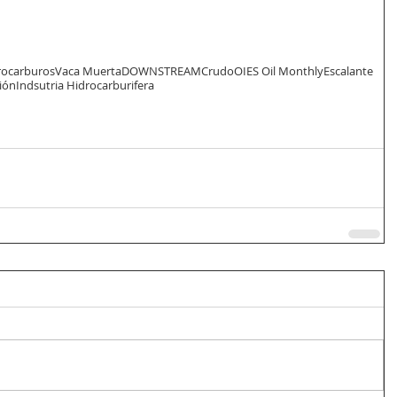
rocarburos
Vaca Muerta
DOWNSTREAM
Crudo
OIES Oil Monthly
Escalante
ión
Indsutria Hidrocarburifera