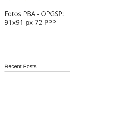
Fotos PBA - OPGSP:
Nitrato de Amonio
91x91 px 72 PPP
(NA): Tipo C - 1D
(Dto. 302/83)
Recent Posts