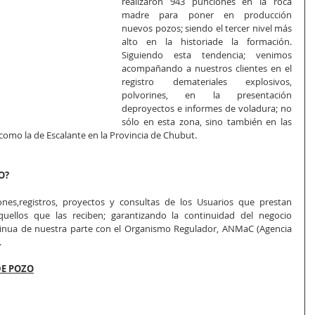
realizaron 943 punciones en la roca 
madre para poner en producción 
nuevos pozos; siendo el tercer nivel más 
alto en la historiade la formación. 
Siguiendo esta tendencia; venimos 
acompañando a nuestros clientes en el 
registro demateriales explosivos, 
polvorines, en la presentación 
deproyectos e informes de voladura; no 
sólo en esta zona, sino también en las 
como la de Escalante en la Provincia de Chubut.
O?
nes,registros, proyectos y consultas de los Usuarios que prestan 
uellos que las reciben; garantizando la continuidad del negocio 
inua de nuestra parte con el Organismo Regulador, ANMaC (Agencia 
.
DE POZO