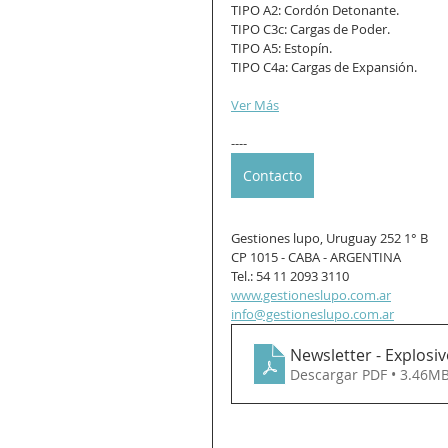
TIPO A2: Cordón Detonante.
TIPO C3c: Cargas de Poder.
TIPO A5: Estopín.
TIPO C4a: Cargas de Expansión.
Ver Más
----
Contacto
Gestiones lupo, Uruguay 252 1° B
CP 1015 - CABA - ARGENTINA
Tel.: 54 11 2093 3110
www.gestioneslupo.com.ar
info@gestioneslupo.com.ar
Newsletter - Explosi
Descargar PDF • 3.46M