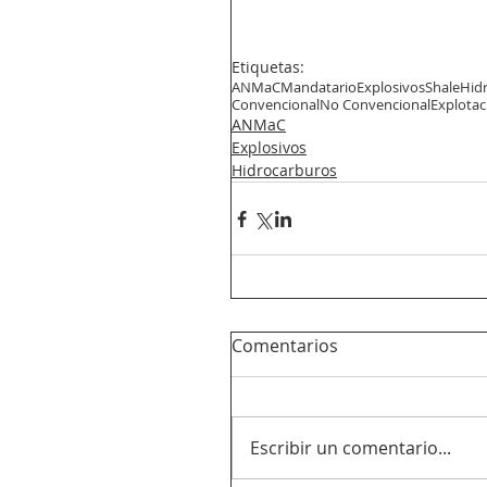
Etiquetas:
ANMaC
Mandatario
Explosivos
Shale
Hid
Convencional
No Convencional
Explotac
ANMaC
Explosivos
Hidrocarburos
Comentarios
Escribir un comentario...