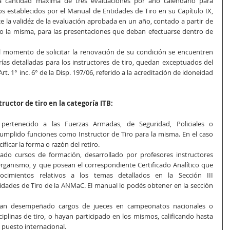
na cantidad máxima de tres evaluaciones por año calendario para 
s establecidos por el Manual de Entidades de Tiro en su Capítulo IX, 
ece la validéz de la evaluación aprobada en un año, contado a partir de 
o la misma, para las presentaciones que deban efectuarse dentro de 
l momento de solicitar la renovación de su condición se encuentren 
ías detalladas para los instructores de tiro, quedan exceptuados del 
t. 1° inc. 6° de la Disp. 197/06, referido a la acreditación de idoneidad 
uctor de tiro en la categoría ITB:
ertenecido a las Fuerzas Armadas, de Seguridad, Policiales o 
umplido funciones como Instructor de Tiro para la misma. En el caso 
ficar la forma o razón del retiro.
zado cursos de formación, desarrollado por profesores instructores 
Organismo, y que posean el correspondiente Certificado Analítico que 
ocimientos relativos a los temas detallados en la Sección III 
idades de Tiro de la ANMaC. El manual lo podés obtener en la sección 
yan desempeñado cargos de jueces en campeonatos nacionales o 
ciplinas de tiro, o hayan participado en los mismos, calificando hasta 
. puesto internacional.