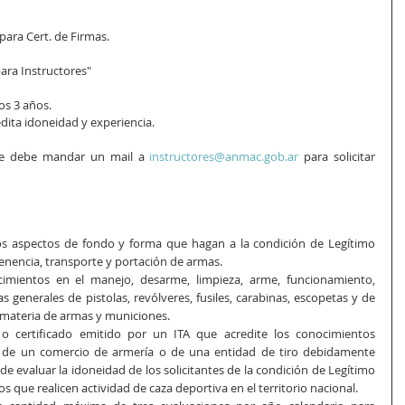
 
para Cert. de Firmas. 
para Instructores"
os 3 años. 
dita idoneidad y experiencia.
se debe mandar un mail a 
instructores@anmac.gob.ar
 para solicitar 
os aspectos de fondo y forma que hagan a la condición de Legítimo 
tenencia, transporte y portación de armas.
imientos en el manejo, desarme, limpieza, arme, funcionamiento, 
 generales de pistolas, revólveres, fusiles, carabinas, escopetas y de 
n materia de armas y municiones.
 certificado emitido por un ITA que acredite los conocimientos 
do de un comercio de armería o de una entidad de tiro debidamente 
de evaluar la idoneidad de los solicitantes de la condición de Legítimo 
s que realicen actividad de caza deportiva en el territorio nacional.