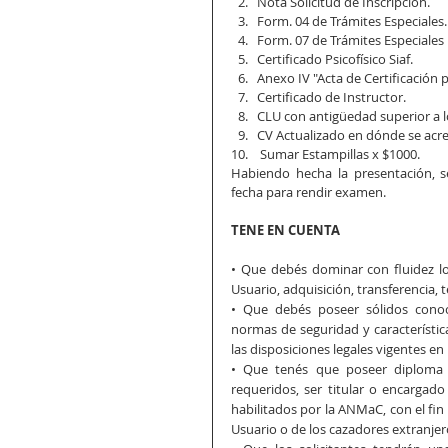
Nota Solicitud de Inscripción. 
Form. 04 de Trámites Especiales.
Form. 07 de Trámites Especiales 
Certificado Psicofísico Siaf. 
Anexo IV "Acta de Certificación 
Certificado de Instructor.
CLU con antigüedad superior a l
CV Actualizado en dónde se acre
 Sumar Estampillas x $1000. 
Habiendo hecha la presentación, 
fecha para rendir examen.  
TENE EN CUENTA
• Que debés dominar con fluidez l
Usuario, adquisición, transferencia, 
• Que debés poseer sólidos conoc
normas de seguridad y características
las disposiciones legales vigentes e
• Que tenés que poseer diploma o
requeridos, ser titular o encarga
habilitados por la ANMaC, con el fin 
Usuario o de los cazadores extranjero