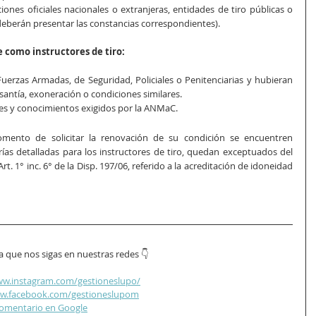
ciones oficiales nacionales o extranjeras, entidades de tiro públicas o 
deberán presentar las constancias correspondientes).
 como instructores de tiro:
uerzas Armadas, de Seguridad, Policiales o Penitenciarias y hubieran 
antía, exoneración o condiciones similares.
nes y conocimientos exigidos por la ANMaC.
mento de solicitar la renovación de su condición se encuentren 
ías detalladas para los instructores de tiro, quedan exceptuados del 
t. 1° inc. 6° de la Disp. 197/06, referido a la acreditación de idoneidad 
a que nos sigas en nuestras redes 👇
ww.instagram.com/gestioneslupo/
ww.facebook.com/gestioneslupom
omentario en Google