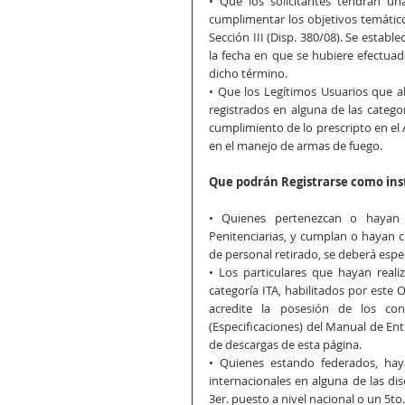
• Que los solicitantes tendrán u
cumplimentar los objetivos temático
Sección III (Disp. 380/08). Se establ
la fecha en que se hubiere efectuad
dicho término.
• Que los Legítimos Usuarios que a
registrados en alguna de las categor
cumplimiento de lo prescripto en el Ar
en el manejo de armas de fuego.
Que podrán Registrarse como instr
• Quienes pertenezcan o hayan p
Penitenciarias, y cumplan o hayan c
de personal retirado, se deberá especi
• Los particulares que hayan reali
categoría ITA, habilitados por este 
acredite la posesión de los con
(Especificaciones) del Manual de Ent
de descargas de esta página.
• Quienes estando federados, ha
internacionales en alguna de las dis
3er. puesto a nivel nacional o un 5to