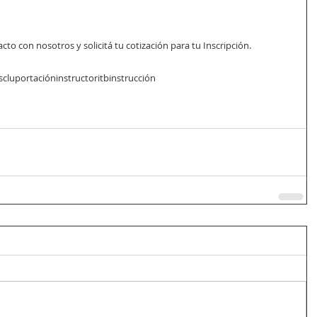
to con nosotros y solicitá tu cotización para tu Inscripción. 
s
clu
portación
instructor
itb
instrucción