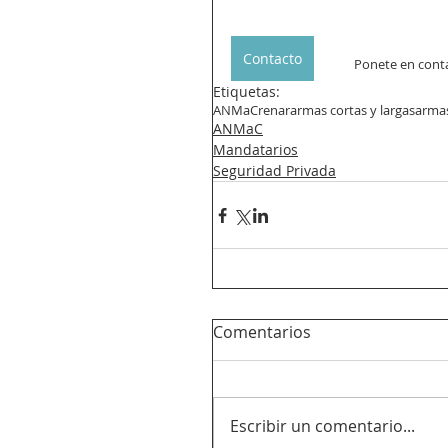
Contacto
Ponete en contac
Etiquetas:
ANMaC
renar
armas cortas y largas
arma
ANMaC
Mandatarios
Seguridad Privada
Comentarios
Escribir un comentario...