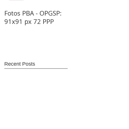
Fotos PBA - OPGSP:
Nitrato de Amonio
91x91 px 72 PPP
(NA): Tipo C - 1D
(Dto. 302/83)
Recent Posts