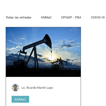
Todas las entradas
ANMaC
OPGSP - PBA
COVID-19
Explosivos
Mandatarios
Seguridad Privada
PN
Otras Jurisdicciones
Artificios Pirotécnicos
Sustanci
Paseo del Bajo
Hidrocarcuros
Hidrocarburos
Re
Lic. Ricardo Martín Lupo
Propelentes
Gestiones lupo
ANMaC