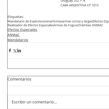
Uruguay 252 1º B
CABA ARGENTINA CP 1015
Etiquetas:
Mandatario de Explosivos
renar
Armas
armas cortas y largas
Efectos Esp
Realizador de Efectos Especiales
Armas de Foguoe
Trámties ANMAC
Efectos Especiales
ANMaC
Mandatarios
Comentarios
Escribir un comentario...