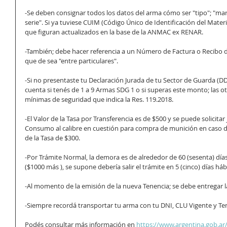
-Se deben consignar todos los datos del arma cómo ser "tipo"; "mar
serie". Si ya tuviese CUIM (Código Único de Identificación del Materi
que figuran actualizados en la base de la ANMAC ex RENAR.
-También; debe hacer referencia a un Número de Factura o Recibo de
que de sea "entre particulares". 
-Si no presentaste tu Declaración Jurada de tu Sector de Guarda (DD
cuenta si tenés de 1 a 9 Armas SDG 1 o si superas este monto; las 
mínimas de seguridad que indica la Res. 119.2018. 
-El Valor de la Tasa por Transferencia es de $500 y se puede solicitar 
Consumo al calibre en cuestión para compra de munición en caso d
de la Tasa de $300.
-Por Trámite Normal, la demora es de alrededor de 60 (sesenta) día
($1000 más ), se supone debería salir el trámite en 5 (cinco) días h
-Al momento de la emisión de la nueva Tenencia; se debe entregar la
-Siempre recordá transportar tu arma con tu DNI, CLU Vigente y Ten
Podés consultar más información en 
https://www.argentina.gob.ar/