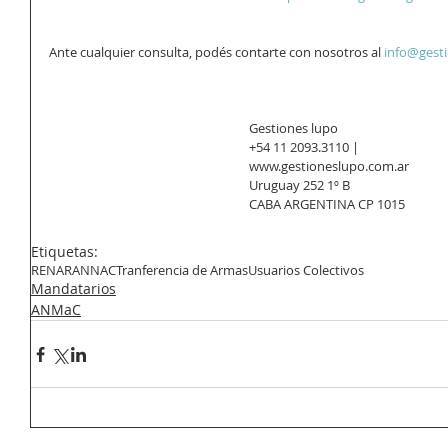
Ante cualquier consulta, podés contarte con nosotros al 
info@gest
Gestiones lupo
+54 11 2093.3110 | 
www.gestioneslupo.com.ar
Uruguay 252 1º B
CABA ARGENTINA CP 1015
Etiquetas:
RENAR
ANNAC
Tranferencia de Armas
Usuarios Colectivos
Mandatarios
ANMaC