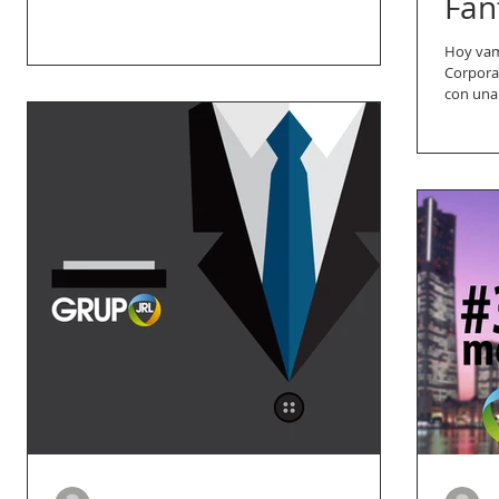
Fan
Hoy vam
Corporat
con una