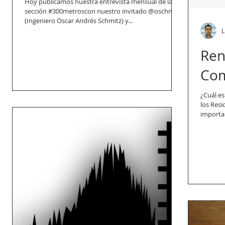
Hoy publicamos nuestra entrevista mensual de la
sección ‪#‎300metros‬con nuestro invitado @oschmitz
(Ingeniero Oscar Andrés Schmitz) y...
L
Ren
Com
¿Cuál es
los Res
importanc