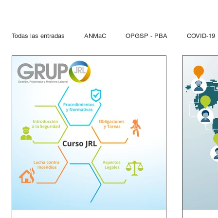
Todas las entradas
ANMaC
OPGSP - PBA
COVID-19
Explosivos
Mandatarios
Seguridad Privada
PN
Otras Jurisdicciones
Artificios Pirotécnicos
Sustanci
Paseo del Bajo
Hidrocarcuros
Hidrocarburos
Re
Propelentes
Gestiones lupo