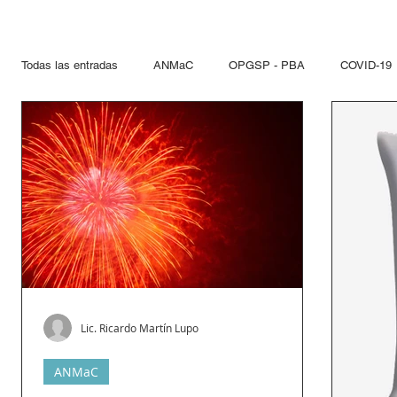
Todas las entradas
ANMaC
OPGSP - PBA
COVID-19
Explosivos
Mandatarios
Seguridad Privada
PN
Otras Jurisdicciones
Artificios Pirotécnicos
Sustanci
Paseo del Bajo
Hidrocarcuros
Hidrocarburos
Re
Lic. Ricardo Martín Lupo
Propelentes
Gestiones lupo
ANMaC