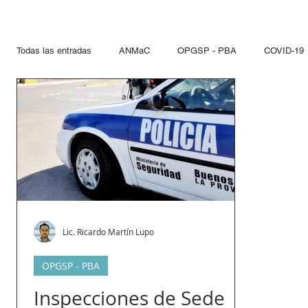
Todas las entradas
ANMaC
OPGSP - PBA
COVID-19
Explosivos
Mandatarios
Seguridad Privada
PN
Otras Jurisdicciones
Artificios Pirotécnicos
Sustanci
Paseo del Bajo
Hidrocarcuros
Hidrocarburos
Re
Lic. Ricardo Martín Lupo
OPGSP - PBA
Propelentes
Gestiones lupo
Inspecciones de Sede