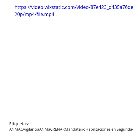
https://video.wixstatic.com/video/87e423_d435a7
20p/mp4/file.mp4
Etiquetas:
ANMAC
Vigilancia
ANMaC
RENAR
Mandatario
Habilitaciones en Segurida