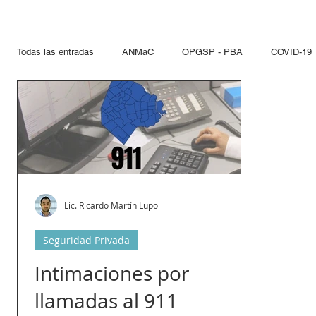
Todas las entradas
ANMaC
OPGSP - PBA
COVID-19
Explosivos
Mandatarios
Seguridad Privada
PN
Otras Jurisdicciones
Artificios Pirotécnicos
Sustanci
Lic. Ricardo Martín Lupo
Paseo del Bajo
Hidrocarcuros
Hidrocarburos
Re
Seguridad Privada
Intimaciones por
Propelentes
Gestiones lupo
llamadas al 911