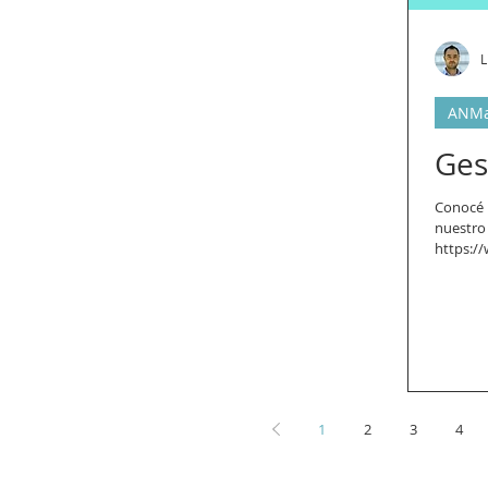
L
ANM
Ges
Conocé n
nuestro
https:/
1
2
3
4