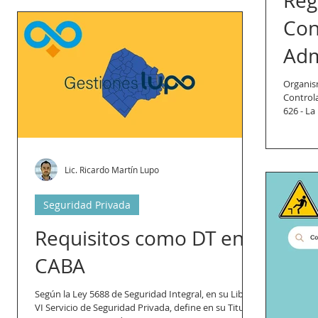
Reg
Con
Adm
Per
Organis
Control
626 - La
Lic. Ricardo Martín Lupo
Seguridad Privada
Requisitos como DT en
CABA
Según la Ley 5688 de Seguridad Integral, en su Libro
VI Servicio de Seguridad Privada, define en su Titulo