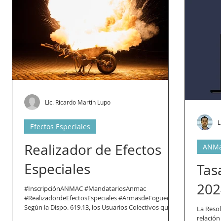
LIc. Ricardo Martín Lupo
L
Efectos Especiales
Realizador de Efectos
ANM
Especiales
Tas
202
#InscripciónANMAC #MandatariosAnmac
#RealizadordeEfectosEspeciales #ArmasdeFogueo
Según la Dispo. 619.13, los Usuarios Colectivos que...
La Reso
relació