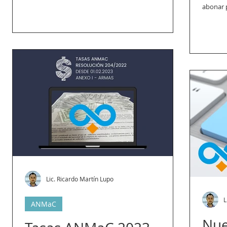
abonar p
Lic. Ricardo Martín Lupo
L
ANMaC
Nue