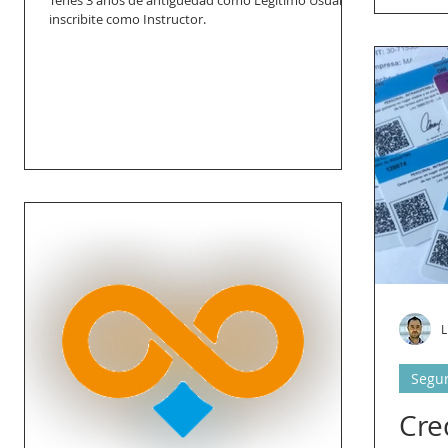
Tenés 3 años de antigüedad como Legítimo Usuario,
inscribite como Instructor.
L
Segur
Cre