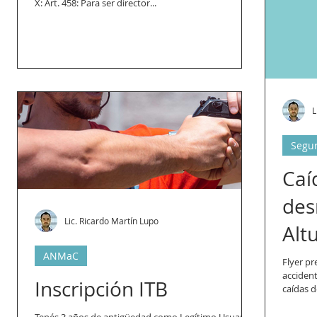
X: Art. 458: Para ser director...
L
Segur
Caí
des
Lic. Ricardo Martín Lupo
Alt
ANMaC
Flyer pr
accident
Inscripción ITB
caídas d