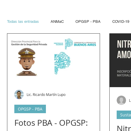
Todas las entradas
ANMaC
OPGSP - PBA
COVID-19
Explosivos
Mandatarios
Seguridad Privada
PN
Otras Jurisdicciones
Artificios Pirotécnicos
Sustanci
Paseo del Bajo
Hidrocarcuros
Hidrocarburos
Re
Lic. Ricardo Martín Lupo
L
OPGSP - PBA
Susta
Propelentes
Gestiones lupo
Fotos PBA - OPGSP:
Nit