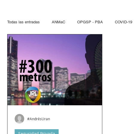
Todas las entradas
ANMaC
OPGSP - PBA
COVID-19
Explosivos
Mandatarios
Seguridad Privada
PN
Otras Jurisdicciones
Artificios Pirotécnicos
Sustanci
Paseo del Bajo
Hidrocarcuros
Hidrocarburos
Re
Propelentes
Gestiones lupo
#AndrésUran
Seguridad Privada