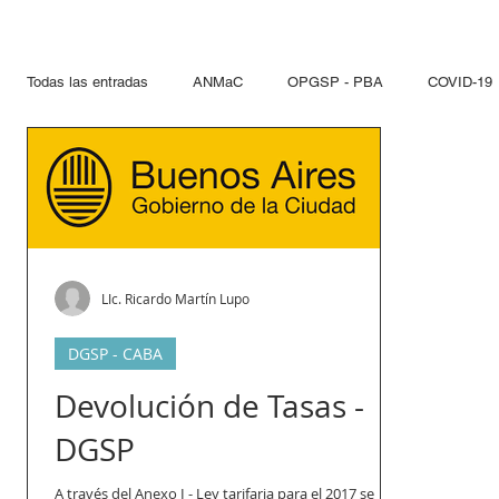
Todas las entradas
ANMaC
OPGSP - PBA
COVID-19
Explosivos
Mandatarios
Seguridad Privada
PN
Otras Jurisdicciones
Artificios Pirotécnicos
Sustanci
LIc. Ricardo Martín Lupo
Paseo del Bajo
Hidrocarcuros
Hidrocarburos
Re
DGSP - CABA
Devolución de Tasas -
DGSP
Propelentes
Gestiones lupo
A través del Anexo I - Ley tarifaria para el 2017 se