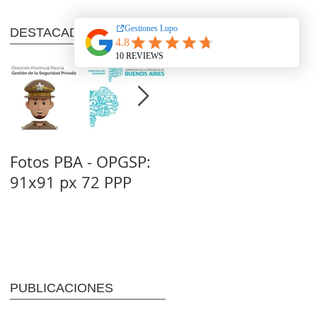
DESTACADOS
Fotos PBA - OPGSP:
Nitrato de Amonio
91x91 px 72 PPP
(NA): Tipo C - 1D
(Dto. 302/83)
PUBLICACIONES