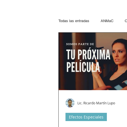
Todas las entradas
ANMaC
O
Explosivos
Mandatarios
Otras Jurisdicciones
Artific
Paseo del Bajo
Hidrocarcuro
Lic. Ricardo Martín Lupo
Propelentes
Gestiones lupo
Efectos Especiales