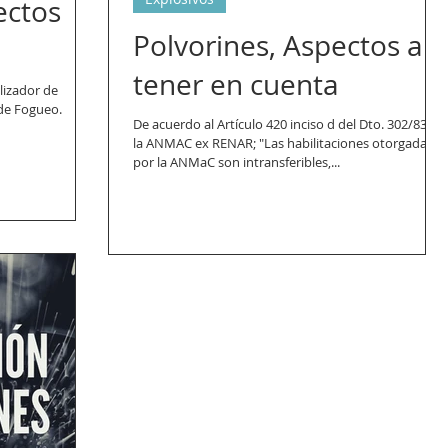
ectos
Polvorines, Aspectos a
tener en cuenta
lizador de
 de Fogueo.
De acuerdo al Artículo 420 inciso d del Dto. 302/83 de
la ANMAC ex RENAR; "Las habilitaciones otorgadas
por la ANMaC son intransferibles,...