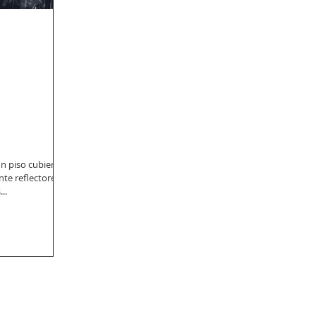
n piso cubierto
te reflectores
..