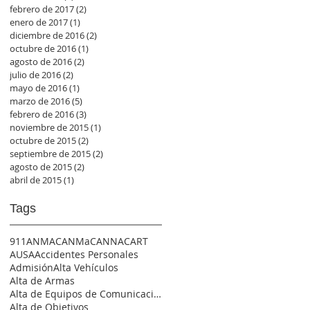
febrero de 2017
(2)
2 entradas
enero de 2017
(1)
1 entrada
diciembre de 2016
(2)
2 entradas
octubre de 2016
(1)
1 entrada
agosto de 2016
(2)
2 entradas
julio de 2016
(2)
2 entradas
mayo de 2016
(1)
1 entrada
marzo de 2016
(5)
5 entradas
febrero de 2016
(3)
3 entradas
noviembre de 2015
(1)
1 entrada
octubre de 2015
(2)
2 entradas
septiembre de 2015
(2)
2 entradas
agosto de 2015
(2)
2 entradas
abril de 2015
(1)
1 entrada
Tags
911
ANMAC
ANMaC
ANNAC
ART
AUSA
Accidentes Personales
Admisión
Alta Vehículos
Alta de Armas
Alta de Equipos de Comunicación
Alta de Objetivos