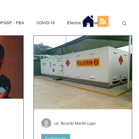
PGSP - PBA
COVID-19
Efectos Especiales
Seguridad Privada
PNA
DGSP - CABA
ios Pirotécnicos
Sustancias Químicas Controladas
s
Hidrocarburos
Recap
Entre Ríos
LIc. Ricardo Martín Lupo
Explosivos