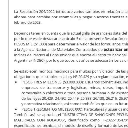
La Resolución 204/2022 introduce varios cambios en relación a l
abonar para cambiar por estampillas y pegar nuestros trámites ent
febrero de 2023.
Debemos tener en cuenta que la actual grilla de aranceles data del
por lo que es de destacar el artículo 5 de la presente Resolución en
PESOS MIL ($1.000) para determinar el valor de los formularios, tr
a la Agencia Nacional de Materiales Controlados de 
actualizar 
Indices de Precios al Consumidor que aporta el Instituto nacional 
Argentina (INDEC); por lo que todos los años se adecuarán los valore
Se establecen montos máximos para multas por violación de las p
obligaciones que establecen la Ley Nº 20.429 y su reglamentación, en
PESOS TRES MILLONES ($3.000.000): Usuarios comerciales, indust
empresas de transporte y logísticas, minas, obras, import
comerciales o colectivos o toda persona humana o de existenc
de l
as leyes 20.429, 24.492, 25.449, 25.938, 26.138, 26.216, 26.
y normativa relacionada, así como también las que en un futuro
PESOS TRESCIENTOS MIL ($300.000): Particulares y usuarios indi
También así, se aprueba el "INSTRUCTIVO DE SANCIONES PECU
MATERIALES CONTROLADOS”, identificado como IF-2022-1354791
especificaciones técnicas, el modelo de diseño y formato de las e