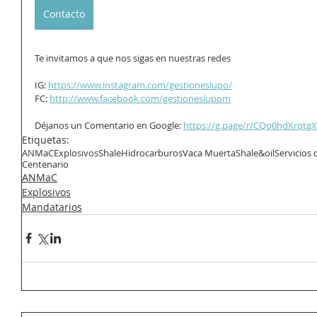
Contacto
Te invitamos a que nos sigas en nuestras redes
IG: 
https://www.instagram.com/gestioneslupo/
FC: 
http://www.facebook.com/gestioneslupom
Déjanos un Comentario en Google: 
https://g.page/r/CQo0hdXrqtgX
Etiquetas:
ANMaC
Explosivos
Shale
Hidrocarburos
Vaca Muerta
Shale&oil
Servicios
Centenario
ANMaC
Explosivos
Mandatarios