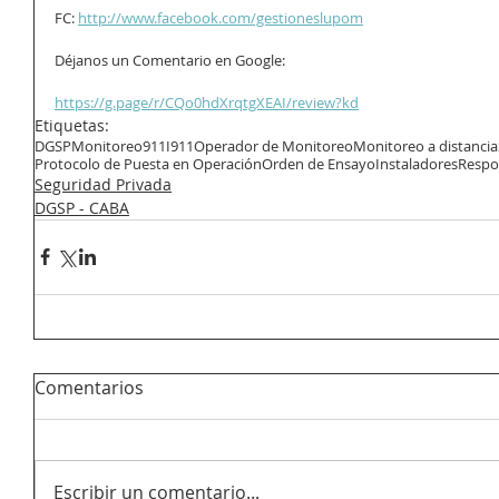
FC: 
http://www.facebook.com/gestioneslupom
Déjanos un Comentario en Google:
https://g.page/r/CQo0hdXrqtgXEAI/review?kd
Etiquetas:
DGSP
Monitoreo
911
I911
Operador de Monitoreo
Monitoreo a distancia
Protocolo de Puesta en Operación
Orden de Ensayo
Instaladores
Respo
Seguridad Privada
DGSP - CABA
Comentarios
Escribir un comentario...