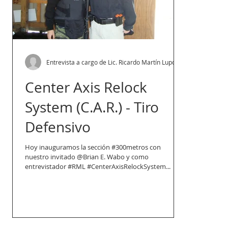
Entrevista a cargo de Lic. Ricardo Martín Lupo
Center Axis Relock
System (C.A.R.) - Tiro
Defensivo
Hoy inauguramos la sección ‪#‎300metros‬ con
nuestro invitado @Brian E. Wabo y como
entrevistador ‪#‎RML‬ ‪#‎CenterAxisRelockSystem‬...