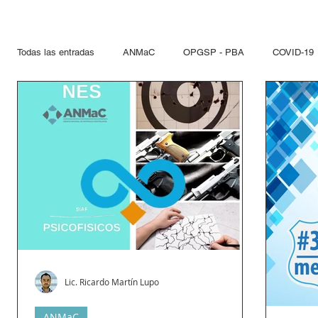
Todas las entradas
ANMaC
OPGSP - PBA
COVID-19
Explosivos
Mandatarios
Seguridad Privada
PN
Otras Jurisdicciones
Artificios Pirotécnicos
Sustanci
Paseo del Bajo
Hidrocarcuros
Hidrocarburos
Re
Propelentes
Gestiones lupo
Lic. Ricardo Martín Lupo
ANMaC