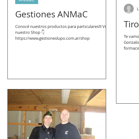
L
Gestiones ANMaC
Tir
Conocé nuestros productos para particulares!!! Visitá
nuestro Shop 👇
Te vamo
https://www.gestioneslupo.com.ar/shop
Gonzalo 
formació