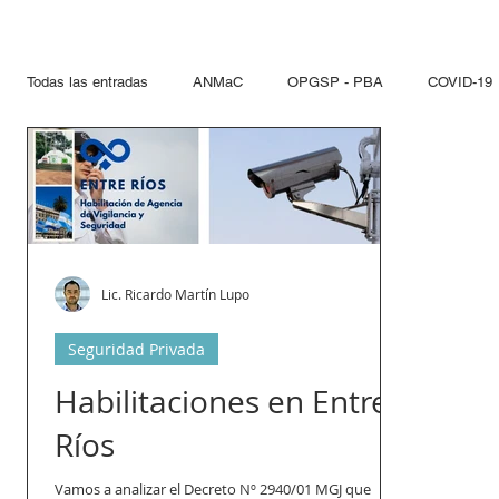
Todas las entradas
ANMaC
OPGSP - PBA
COVID-19
Explosivos
Mandatarios
Seguridad Privada
PN
Otras Jurisdicciones
Artificios Pirotécnicos
Sustanci
Lic. Ricardo Martín Lupo
Seguridad Privada
Paseo del Bajo
Hidrocarcuros
Hidrocarburos
Re
Habilitaciones en Entre
Ríos
Propelentes
Gestiones lupo
Vamos a analizar el Decreto Nº 2940/01 MGJ que