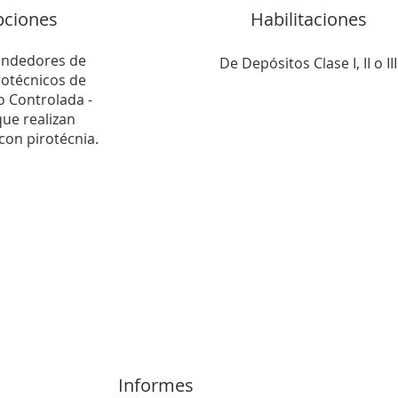
pciones
Habilitaciones
endedores de
De Depósitos Clase I, II o III
irotécnicos de
o Controlada -
ue realizan
con pirotécnia.
Informes