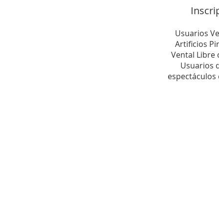
Inscri
Usuarios V
Artificios P
Vental Libre 
Usuarios q
espectáculos 