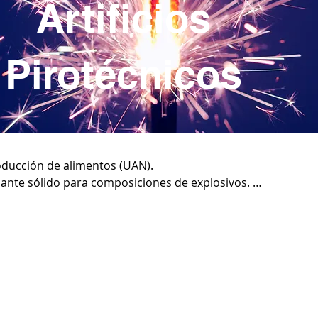
Artificios
Pirotécnicos
ducción de alimentos (UAN). 

nte sólido para composiciones de explosivos. 

cla con diesel para Canteras a cielo abierto.