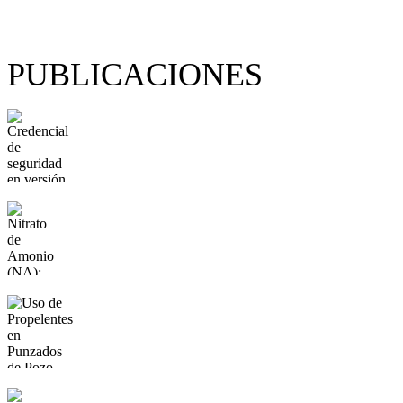
PUBLICACIONES
Fotos PBA -
OPGSP: 91x91
px 72 PPP
Nitrato de
Amonio (NA):
Tipo C - 1D
(Dto. 302/83)
Uso de
Propelentes en
Punzados de
Pozo