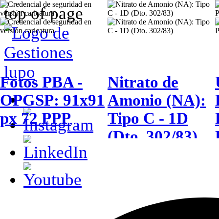
top of page
Fotos PBA -
Nitrato de
OPGSP: 91x91
Amonio (NA):
px 72 PPP
Tipo C - 1D
(Dto. 302/83)