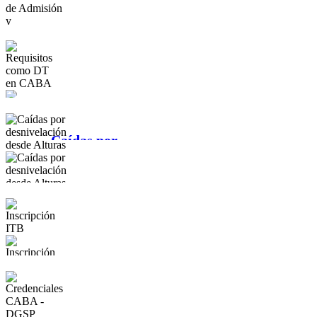
de
Controladores
de Admisión y
Permanencia
Requisitos como
ReCAP
DT en CABA
Caídas por
desnivelación
desde Alturas
Inscripción ITB
Credenciales
CABA - DGSP