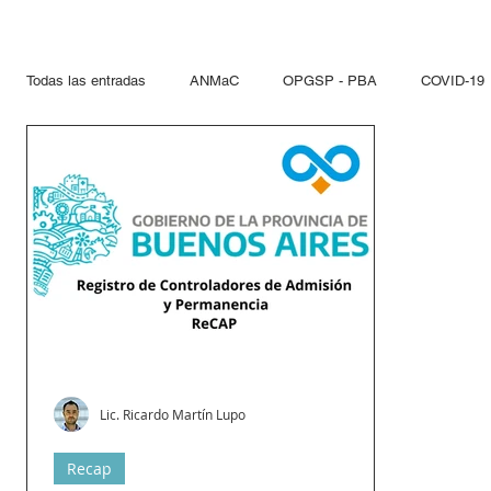
Todas las entradas
ANMaC
OPGSP - PBA
COVID-19
Explosivos
Mandatarios
Seguridad Privada
PN
Otras Jurisdicciones
Artificios Pirotécnicos
Sustanci
Paseo del Bajo
Hidrocarcuros
Hidrocarburos
Re
Lic. Ricardo Martín Lupo
Propelentes
Gestiones lupo
Recap