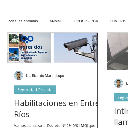
Todas las entradas
ANMaC
OPGSP - PBA
COVID-19
Explosivos
Mandatarios
Seguridad Privada
PN
Otras Jurisdicciones
Artificios Pirotécnicos
Sustanci
Lic. Ricardo Martín Lupo
L
Seguridad Privada
Paseo del Bajo
Hidrocarcuros
Hidrocarburos
Re
Segur
Habilitaciones en Entre
Int
Ríos
Propelentes
Gestiones lupo
lla
Vamos a analizar el Decreto Nº 2940/01 MGJ que