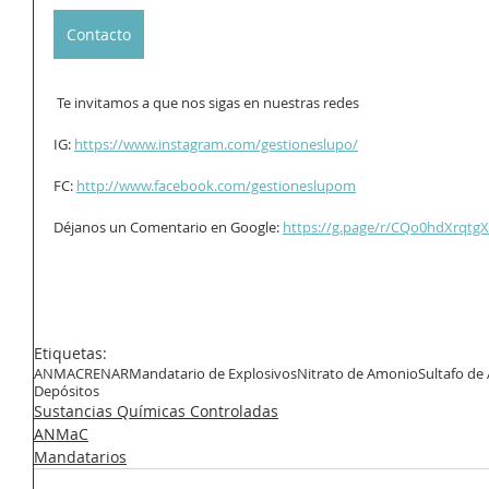
Contacto
 Te invitamos a que nos sigas en nuestras redes
IG: 
https://www.instagram.com/gestioneslupo/
FC: 
http://www.facebook.com/gestioneslupom
Déjanos un Comentario en Google: 
https://g.page/r/CQo0hdXrqtgX
Etiquetas:
ANMAC
RENAR
Mandatario de Explosivos
Nitrato de Amonio
Sultafo de
Depósitos
Sustancias Químicas Controladas
ANMaC
Mandatarios