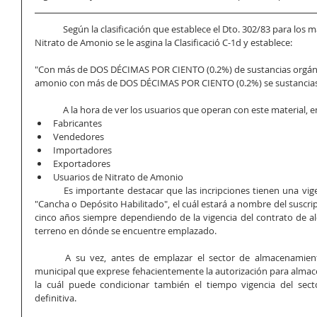
	Según la clasificación que establece el Dto. 302/83 para los materiales controlados explosivos, al 
Nitrato de Amonio se le asgina la Clasificació C-1d y establece: 
"Con más de DOS DÉCIMAS POR CIENTO (0.2%) de sustancias orgánicas
amonio con más de DOS DÉCIMAS POR CIENTO (0.2%) se sustancias o
	A la hora de ver los usuarios que operan con este material,
Fabricantes
Vendedores
Importadores
Exportadores
Usuarios de Nitrato de Amonio
	Es importante destacar que las incripciones tienen una vigencia un año y que se debe contar con 
"Cancha o Depósito Habilitado", el cuál estará a nombre del suscri
cinco años siempre dependiendo de la vigencia del contrato de alq
terreno en dónde se encuentre emplazado. 
	A su vez, antes de emplazar el sector de almacenamiento se debe contar con la habilitación 
municipal que exprese fehacientemente la autorización para almacen
la cuál puede condicionar también el tiempo vigencia del sect
definitiva. 