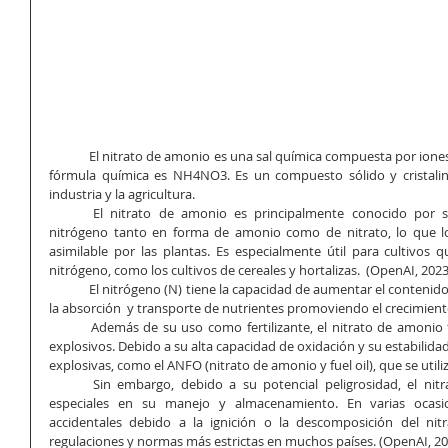
	El nitrato de amonio es una sal química compuesta por iones de nitrato (NO3-) y amonio (NH4+). Su 
fórmula química es NH4NO3. Es un compuesto sólido y cristalin
industria y la agricultura.
	El nitrato de amonio es principalmente conocido por su uso como fertilizante. Proporciona 
nitrógeno tanto en forma de amonio como de nitrato, lo que lo
asimilable por las plantas. Es especialmente útil para cultivos 
nitrógeno, como los cultivos de cereales y hortalizas.  (OpenAI, 2023
	El nitrógeno (N) tiene la capacidad de aumentar el contenido de proteínas de las plantas mejorando 
la absorción  y transporte de nutrientes promoviendo el crecimiento
	Además de su uso como fertilizante, el nitrato de amonio también se utiliza en la producción de 
explosivos. Debido a su alta capacidad de oxidación y su estabili
explosivas, como el ANFO (nitrato de amonio y fuel oil), que se util
	Sin embargo, debido a su potencial peligrosidad, el nitrato de amonio requiere precauciones 
especiales en su manejo y almacenamiento. En varias ocasio
accidentales debido a la ignición o la descomposición del nit
regulaciones y normas más estrictas en muchos países. (OpenAI, 20