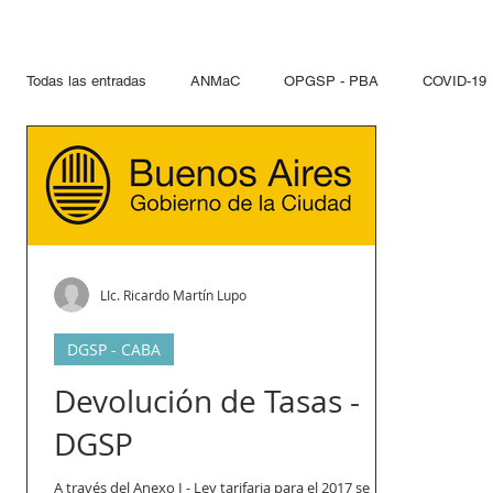
Todas las entradas
ANMaC
OPGSP - PBA
COVID-19
Explosivos
Mandatarios
Seguridad Privada
PN
Otras Jurisdicciones
Artificios Pirotécnicos
Sustanci
LIc. Ricardo Martín Lupo
Paseo del Bajo
Hidrocarcuros
Hidrocarburos
Re
DGSP - CABA
Devolución de Tasas -
DGSP
Propelentes
Gestiones lupo
A través del Anexo I - Ley tarifaria para el 2017 se